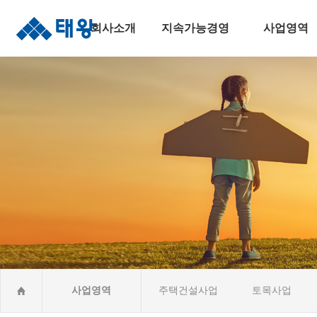
회사소개
지속가능경영
사업영역
인사말
지속가능경영
주택건설사업
연혁
안전보건경영
토목사업
조직도
윤리준법경영
건축사업
수상실적
환경경영
산업&환경설비
오시는길
사회공헌활동CSR
해외건설사업
사업영역
주택건설사업
토목사업