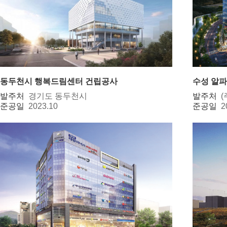
동두천시 행복드림센터 건립공사
수성 알
발주처
경기도 동두천시
발주처
준공일
2023.10
준공일
2