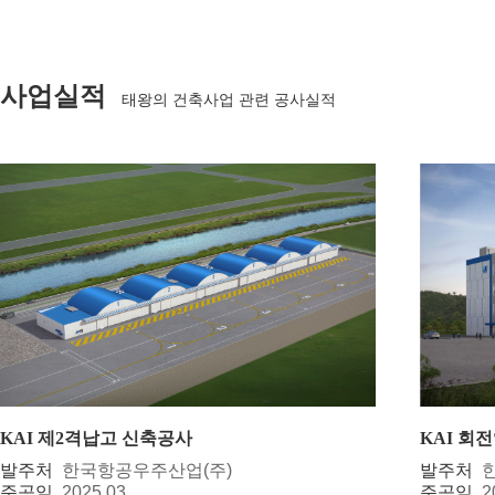
사업실적
태왕의 건축사업 관련 공사실적
KAI 제2격납고 신축공사
KAI 회
발주처
한국항공우주산업(주)
발주처
준공일
2025.03
준공일
2