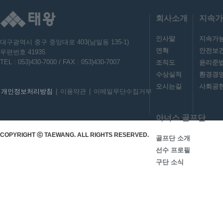
회사소개
지속가
인사말
지속가
대구광역시 중구 중앙대로 403(남일동 135-1)
연혁
안전보
우편번호 41935
TEL : 053)430-7000 / FAX : 053)430-7007
조직도
윤리준
수상실적
환경경
오시는길
사회공헌
개인정보처리방침
|
이용약관
|
이메일무단수집거부
아너스 골프단
COPYRIGHT ⓒ TAEWANG. ALL RIGHTS RESERVED.
골프단 소개
선수 프로필
구단 소식