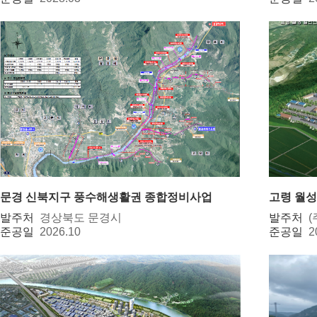
문경 신북지구 풍수해생활권 종합정비사업
고령 월
발주처
경상북도 문경시
발주처
준공일
2026.10
준공일
2