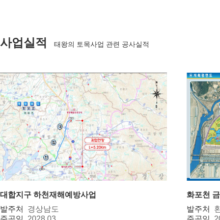
사업실적
태왕의 토목사업 관련 공사실적
대합지구 하천재해예방사업
화포천 
발주처
경상남도
발주처
준공일
2028.03
준공일
2