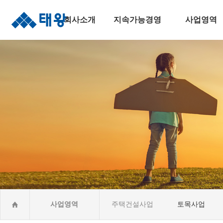
회사소개
지속가능경영
사업영역
인사말
지속가능경영
주택건설사업
연혁
안전보건경영
토목사업
조직도
윤리준법경영
건축사업
수상실적
환경경영
산업&환경설비
오시는길
사회공헌활동CSR
해외건설사업
사업영역
주택건설사업
토목사업