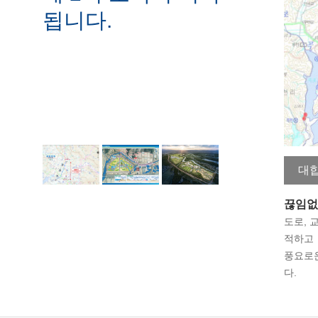
됩니다.
대
끊임없
도로, 
적하고
풍요로운
다.