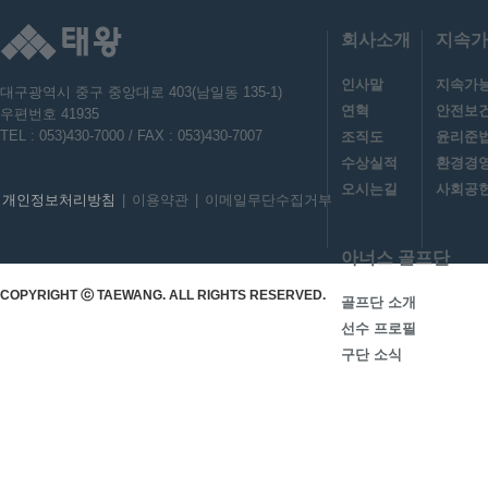
회사소개
지속가
인사말
지속가
대구광역시 중구 중앙대로 403(남일동 135-1)
연혁
안전보
우편번호 41935
TEL : 053)430-7000 / FAX : 053)430-7007
조직도
윤리준
수상실적
환경경
오시는길
사회공헌
개인정보처리방침
|
이용약관
|
이메일무단수집거부
아너스 골프단
COPYRIGHT ⓒ TAEWANG. ALL RIGHTS RESERVED.
골프단 소개
선수 프로필
구단 소식