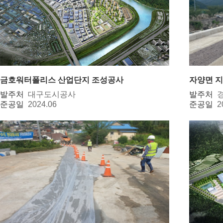
금호워터폴리스 산업단지 조성공사
자양면 
발주처
대구도시공사
발주처
준공일
2024.06
준공일
2