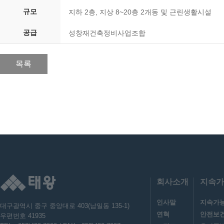
규모
지하 2층, 지상 8~20층 2개동 및 근린생활시설
공급
성창재건축정비사업조합
목록
회사소개
지속가
인사말
지속가
대구광역시 중구 중앙대로 403(남일동 135-1)
연혁
안전보
우편번호 41935