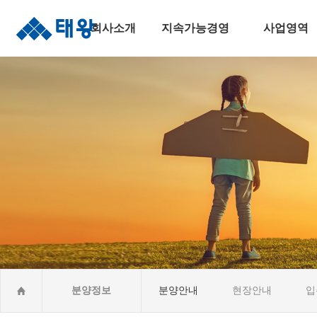
회사소개
지속가능경영
사업영역
인사말
지속가능경영
주택건설사업
연혁
안전보건경영
토목사업
조직도
윤리준법경영
건축사업
수상실적
환경경영
산업&환경설비
오시는길
사회공헌활동CSR
해외건설사업
분양정보
분양안내
현장안내
입