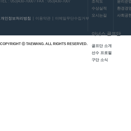
TEL : 053)430-7000 / FAX : 053)430-7007
조직도
윤리준
수상실적
환경경
오시는길
사회공헌
개인정보처리방침
|
이용약관
|
이메일무단수집거부
아너스 골프단
COPYRIGHT ⓒ TAEWANG. ALL RIGHTS RESERVED.
골프단 소개
선수 프로필
구단 소식