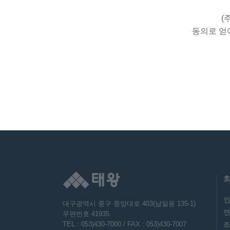
- 보존항목 : 이름, 전화번호,
(
- 보존기간 : 3년
동의로 얻
- 기간경과시 : 지체없이 파기
4. 개인정보의 파기절차 및 
회사는 원칙적으로 개인정보 
파기절차
- 회원님이 입사지원 등을 위
정보보호 사유에 따라(보유 및
- 별도 DB로 옮겨진 개인
파기방법
- 전자적 파일형태로 저장된
- 종이에 출력된 개인정보는
5. 개인정보 제공
회사는 이용자의 개인정보를 
인
대구광역시 중구 중앙대로 403(남일동 135-1)
- 이용자들이 사전에 동의한
연
우편번호 41935
- 법령의 규정에 의거하거나
TEL : 053)430-7000 / FAX : 053)430-7007
조