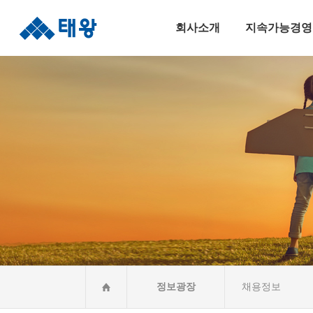
회사소개
지속가능경영
인사말
지속가능경영
연혁
안전보건경영
조직도
윤리준법경영
수상실적
환경경영
오시는길
사회공헌활동CS
정보광장
채용정보