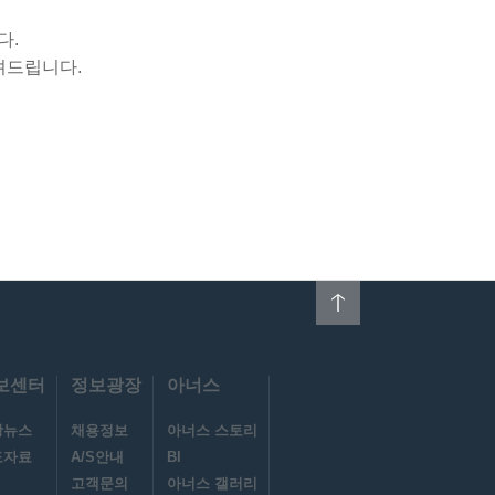
다.
려드립니다.
다음과 같습니다.
방침 및 기타 관련 법령에 의한
보센터
정보광장
아너스
왕뉴스
채용정보
아너스 스토리
도자료
A/S안내
BI
고객문의
아너스 갤러리