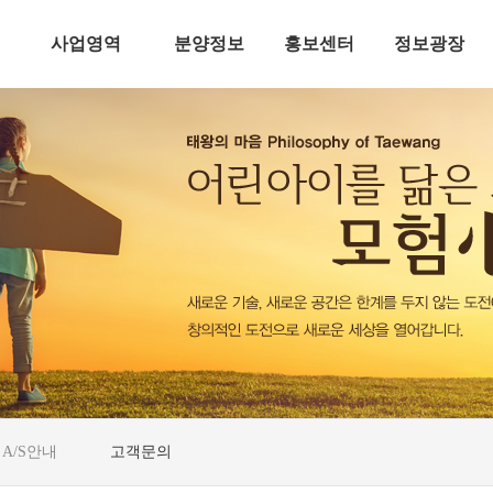
사업영역
분양정보
홍보센터
정보광장
주택건설사업
분양안내
태왕뉴스
채용정보
토목사업
현장안내
보도자료
A/S안내
건축사업
입주안내
CI
고객문의
산업&환경설비사업
e-BLOG
R
해외건설사업
A/S안내
고객문의