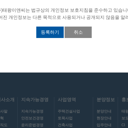
 이메일 등
주)태왕이앤씨는 법규상의 개인정보 보호지침을 준수하고 있습니
어진 개인정보는 다른 목적으로 사용되거나 공개되지 않음을 알
등록하기
취소
방법
수집 및 이용목적이 달성된 후에는 해당 정보를 지체 없이 파기합니다. 파기절차 및 방법은 
해 입력하신 정보는 목적이 달성된 후 별도의 DB로 옮겨져(종이의 경우 별도의 서류함) 내부 
 이용기간 참조) 일정 기간 저장된 후 파기되어집니다.
정보는 법률에 의한 경우가 아니고서는 보유되어지는 이외의 다른 목적으로 이용되지 않습니다.
 개인정보는 기록을 재생할 수 없는 기술적 방법을 사용하여 삭제합니다.
 분쇄기로 분쇄하거나 소각을 통하여 파기합니다.
회사소개
지속가능경영
사업영역
분양정보
홍
원칙적으로 외부에 제공하지 않습니다. 다만, 아래의 경우에는 예외로 합니다.
사말
지속가능경영
주택건설사업
분양안내
태
 경우
혁
안전보건경영
토목사업
현장안내
보
, 수사 목적으로 법령에 정해진 절차와 방법에 따라 수사기관의 요구가 있는 경우
직도
윤리준법경영
건축사업
입주안내
CI