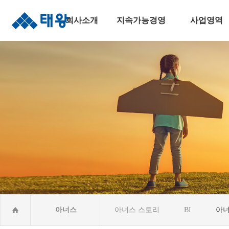
회사소개
지속가능경영
사업영역
인사말
지속가능경영
주택건설사업
연혁
안전보건경영
토목사업
조직도
윤리준법경영
건축사업
수상실적
환경경영
산업&환경설비
오시는길
사회공헌활동CSR
해외건설사업
아너스
아너스 스토리
BI
아너