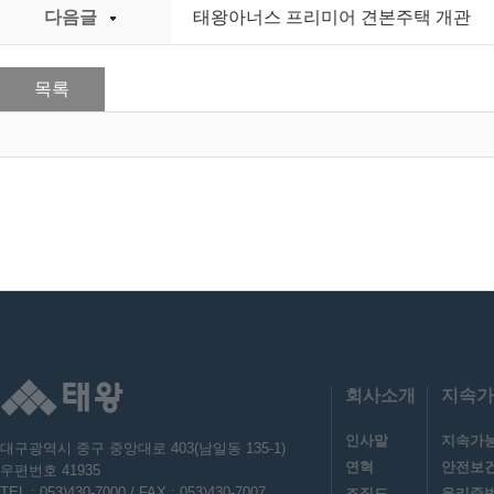
다음글
태왕아너스 프리미어 견본주택 개관
목록
회사소개
지속가
인사말
지속가
대구광역시 중구 중앙대로 403(남일동 135-1)
연혁
안전보
우편번호 41935
TEL : 053)430-7000 / FAX : 053)430-7007
조직도
윤리준