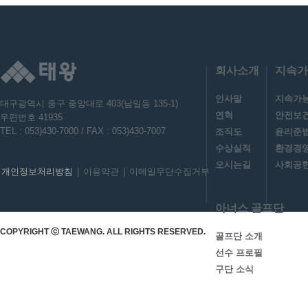
회사소개
지속가
인사말
지속가
대구광역시 중구 중앙대로 403(남일동 135-1)
연혁
안전보
우편번호 41935
TEL : 053)430-7000 / FAX : 053)430-7007
조직도
윤리준
수상실적
환경경
오시는길
사회공헌
개인정보처리방침
|
이용약관
|
이메일무단수집거부
아너스 골프단
COPYRIGHT ⓒ TAEWANG. ALL RIGHTS RESERVED.
골프단 소개
선수 프로필
구단 소식