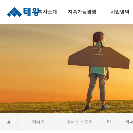
회사소개
지속가능경영
사업영역
인사말
지속가능경영
주택건설사업
연혁
안전보건경영
토목사업
조직도
윤리준법경영
건축사업
수상실적
환경경영
산업&환경설비
오시는길
사회공헌활동CSR
해외건설사업
아너스
아너스 스토리
BI
아너