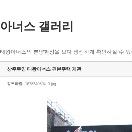
아너스 갤러리
태왕아너스의 분양현장을 보다 생생하게 확인하실 수 있
상주무양 태왕아너스 견본주택 개관
첨부파일
1678340604_0.jpg