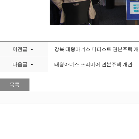
이전글
강북 태왕아너스 더퍼스트 견본주택 
다음글
태왕아너스 프리미어 견본주택 개관
목록