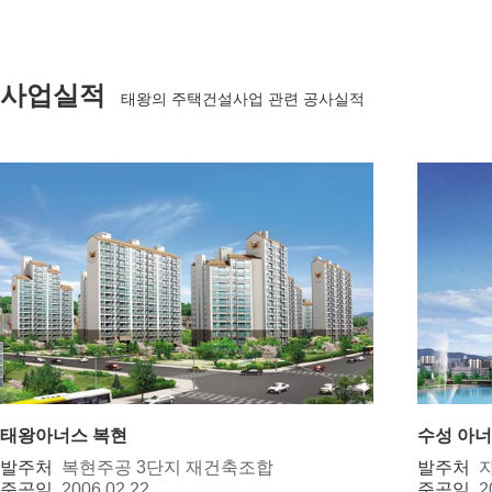
사업실적
태왕의 주택건설사업 관련 공사실적
태왕아너스 복현
수성 아
발주처
복현주공 3단지 재건축조합
발주처
준공일
2006.02.22
준공일
2