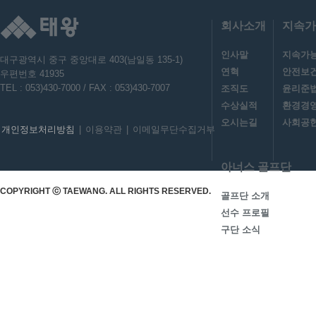
회사소개
지속가
인사말
지속가
대구광역시 중구 중앙대로 403(남일동 135-1)
연혁
안전보
우편번호 41935
TEL : 053)430-7000 / FAX : 053)430-7007
조직도
윤리준
수상실적
환경경
오시는길
사회공헌
개인정보처리방침
|
이용약관
|
이메일무단수집거부
아너스 골프단
COPYRIGHT ⓒ TAEWANG. ALL RIGHTS RESERVED.
골프단 소개
선수 프로필
구단 소식