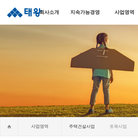
회사소개
지속가능경영
사업영역
인사말
지속가능경영
주택건설사업
연혁
안전보건경영
토목사업
조직도
윤리준법경영
건축사업
수상실적
환경경영
산업&환경설비
오시는길
사회공헌활동CSR
해외건설사업
사업영역
주택건설사업
토목사업