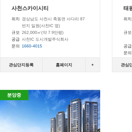
사천스카이시티
태
경상남도 사천시 축동면 사다리 87
위치
위치
번지 일원(사천IC 옆)
262,000㎡(약 7.9만평)
규모
규모
사천IC 도시개발주식회사
공급
1660-4015
문의
공급
문의
관심단지등록
홈페이지
+
관심
분양중