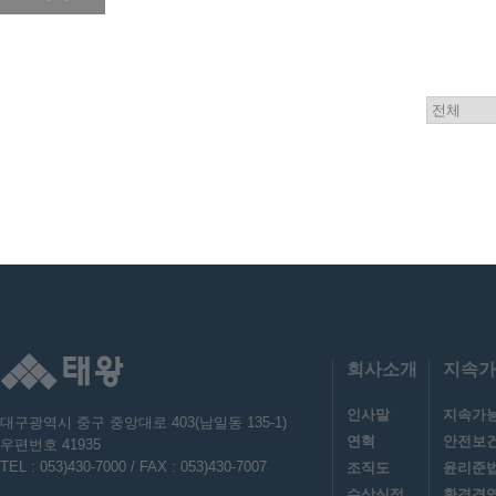
회사소개
지속가
인사말
지속가
대구광역시 중구 중앙대로 403(남일동 135-1)
연혁
안전보
우편번호 41935
TEL : 053)430-7000 / FAX : 053)430-7007
조직도
윤리준
수상실적
환경경