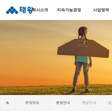
회사소개
지속가능경영
사업영역
인사말
지속가능경영
주택건설사업
연혁
안전보건경영
토목사업
조직도
윤리준법경영
건축사업
수상실적
환경경영
산업&환경설비
오시는길
사회공헌활동CSR
해외건설사업
분양정보
분양안내
현장안내
입