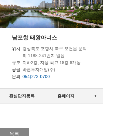
남포항 태왕아너스
경상북도 포항시 북구 오천읍 문덕
위치
리 1188-241번지 일원
지하2층, 지상 최고 18층 6개동
규모
바른투자개발(주)
공급
054)273-0700
문의
관심단지등록
홈페이지
+
목록