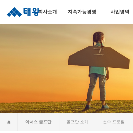
회사소개
지속가능경영
사업영역
인사말
지속가능경영
주택건설사업
연혁
안전보건경영
토목사업
조직도
윤리준법경영
건축사업
수상실적
환경경영
산업&환경설비
오시는길
사회공헌활동CSR
해외건설사업
아너스 골프단
골프단 소개
선수 프로필