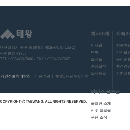
회사소개
지속가
인사말
지속가
대구광역시 중구 중앙대로 403(남일동 135-1)
연혁
안전보
우편번호 41935
TEL : 053)430-7000 / FAX : 053)430-7007
조직도
윤리준
수상실적
환경경
오시는길
사회공헌
개인정보처리방침
|
이용약관
|
이메일무단수집거부
아너스 골프단
COPYRIGHT ⓒ TAEWANG. ALL RIGHTS RESERVED.
골프단 소개
선수 프로필
구단 소식